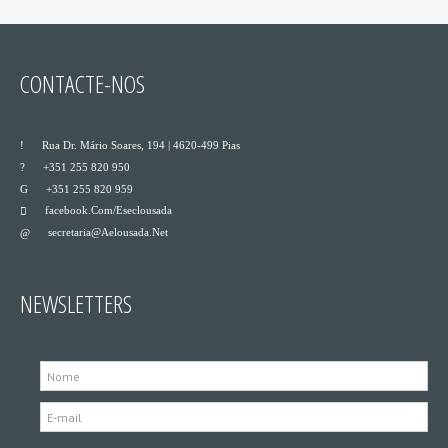
CONTACTE-NOS
___
Rua Dr. Mário Soares, 194 | 4620-499 Pias
___
+351 255 820 950
___
+351 255 820 959
Facebook.com/eseclousada
___
Secretaria@aelousada.net
___
NEWSLETTERS