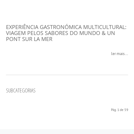
EXPERIÊNCIA GASTRONÓMICA MULTICULTURAL:
VIAGEM PELOS SABORES DO MUNDO & UN
PONT SUR LA MER
ler mais...
SUBCATEGORIAS
Pág. 1 de 59
Início
Anterior
1
2
3
4
5
6
7
8
9
10
Seguinte
Fim