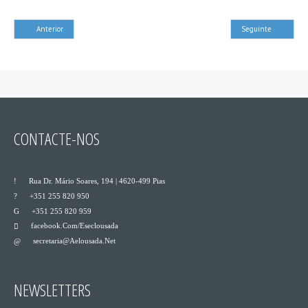
Anterior
Seguinte
CONTACTE-NOS
___
Rua Dr. Mário Soares, 194 | 4620-499 Pias
___
+351 255 820 950
___
+351 255 820 959
Facebook.com/eseclousada
___
Secretaria@aelousada.net
___
NEWSLETTERS