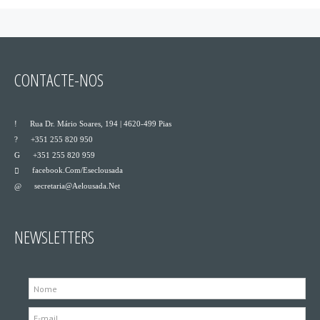
CONTACTE-NOS
___
Rua Dr. Mário Soares, 194 | 4620-499 Pias
___
+351 255 820 950
___
+351 255 820 959
Facebook.com/eseclousada
___
Secretaria@aelousada.net
___
NEWSLETTERS