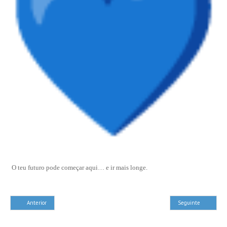
O teu futuro pode começar aqui… e ir mais longe.
Anterior
Seguinte