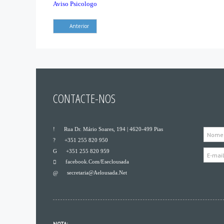
Aviso Psicologo
Anterior
CONTACTE-NOS
___
Rua Dr. Mário Soares, 194 | 4620-499 Pias
___
+351 255 820 950
___
+351 255 820 959
Facebook.com/eseclousada
___
Secretaria@aelousada.net
___