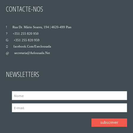
CONTACTE-NOS
___
Rua Dr. Mário Soares, 194 | 4620-499 Pias
___
+351 255 820 950
___
+351 255 820 959
Facebook.com/eseclousada
___
Secretaria@aelousada.net
___
NEWSLETTERS